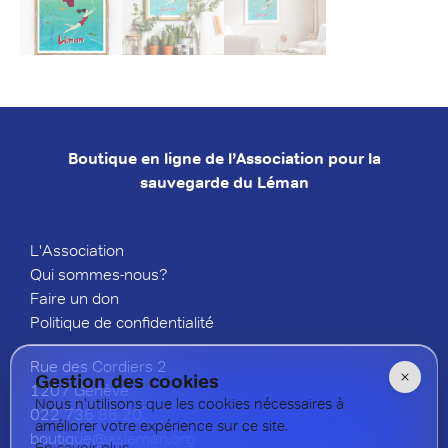
Boutique en ligne de l’Association pour la
sauvegarde du Léman
L'Association
Qui sommes-nous?
Faire un don
Politique de confidentialité
Rue des Cordiers 2
Gestion des cookies
1207 Genève
Nous n'utilisons que les cookies nécessaires à
022 736 8
6 20
améliorer votre expérience sur ce site.
boutique@asleman.org
En savoir plus