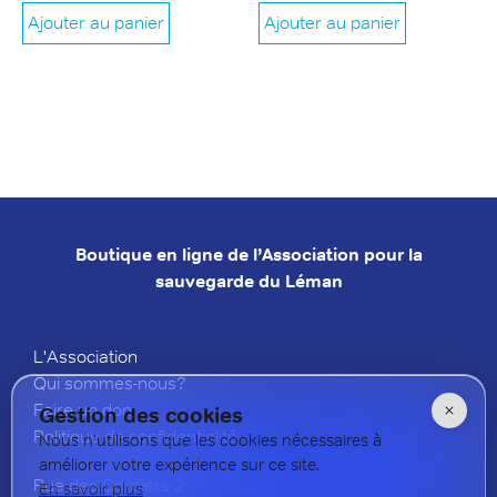
Ajouter au panier
Ajouter au panier
Boutique en ligne de l’Association pour la
sauvegarde du Léman
L'Association
Qui sommes-nous?
Faire un don
Gestion des cookies
Politique de confidentialité
Nous n'utilisons que les cookies nécessaires à
améliorer votre expérience sur ce site.
Rue des Cordiers 2
En savoir plus